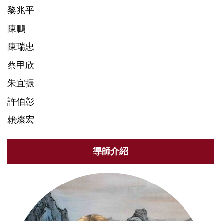
黎兆平
陳鵬
陳瑞忠
蔡甲欣
朱宜振
許伯彰
賴燦宏
導師介紹