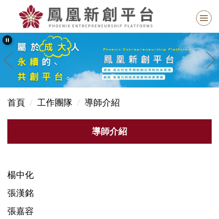
跳
到
主
要
內
容
區
塊
首頁
工作團隊
導師介紹
導師介紹
楊中化
張漢銘
張嘉容