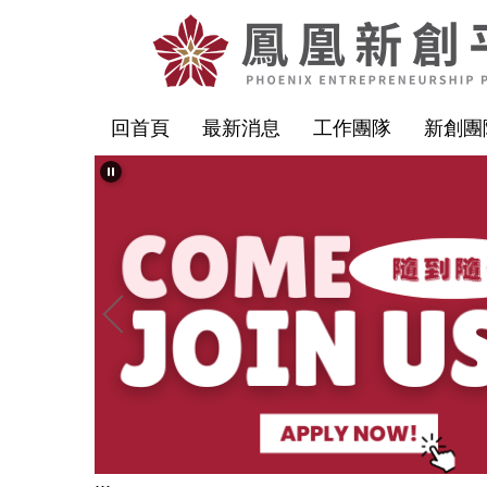
跳
到
主
要
回首頁
最新消息
工作團隊
新創團
內
容
區
塊