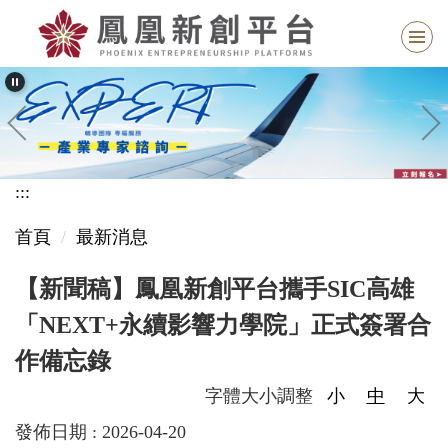
跳
到
主
要
內
容
區
:::
塊
首頁
最新消息
【新聞稿】鳳凰新創平台攜手SIC高雄
「NEXT+永續影響力學院」正式簽署合
作備忘錄
字體大小調整
小
中
大
發佈日期 :
2026-04-20