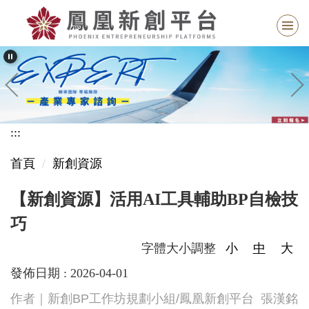
跳
到
主
要
內
容
區
:::
塊
首頁
新創資源
【新創資源】活用AI工具輔助BP自檢技
巧
字體大小調整
小
中
大
發佈日期 :
2026-04-01
作者｜新創BP工作坊規劃小組/鳳凰新創平台 張漢銘