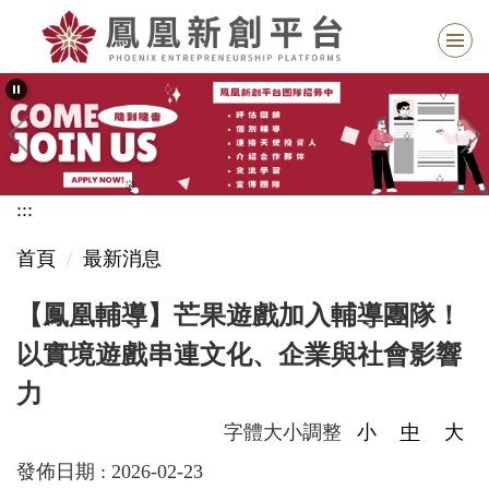
跳
到
主
要
內
容
區
:::
塊
首頁
最新消息
【鳳凰輔導】芒果遊戲加入輔導團隊！
以實境遊戲串連文化、企業與社會影響
力
字體大小調整
小
中
大
發佈日期 :
2026-02-23