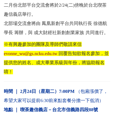
二月份北部平台交流會將於2/24(二)傍晚於台北喫茶
趣信義店舉行。
北部場交流會將由 鳳凰新創平台共同執行長 徐德航
學長 籌辦，與 成大財經社新創創業家族 共同進行。
※有興趣參加的團隊及導師們敬請來信
evonne_wu@gs.ncku.edu.tw
回覆告知欲報名參加，並
提供您的姓名、成大畢業系級與年份，將協助報名
唷！
時間 ｜
2
月24日（星期二）7:00PM
（包廂漲價了，
希望大家可以提前6:30前來點套餐分擔一下低消）
地點 ｜
喫茶趣信義店－台北市信義路四段88號