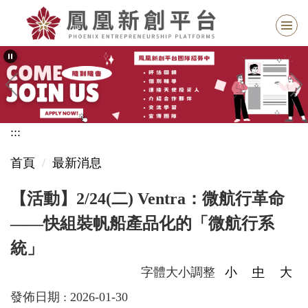
跳
到
主
要
內
容
區
:::
塊
首頁
最新消息
【活動】2/24(二) Ventra：微航行革命
——快組裝帆船產品化的「微航行系
統」
字體大小調整
小
中
大
發佈日期 :
2026-01-30