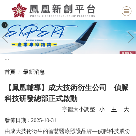
跳
到
主
要
內
容
區
:::
塊
首頁
最新消息
【鳳凰輔導】成大技術衍生公司 偵脈
科技研發總部正式啟動
字體大小調整
小
中
大
發佈日期 :
2025-10-31
由成大技術衍生的智慧醫療照護品牌—偵脈科技股份