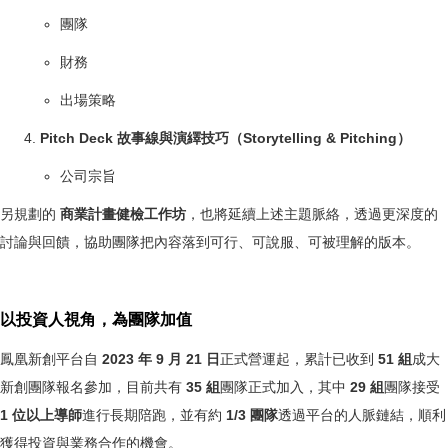
團隊
財務
出場策略
Pitch Deck 故事線與演繹技巧（Storytelling & Pitching）
公司宗旨
另規劃的
商業計畫健檢工作坊
，也將延續上述主題脈絡，透過更深度的
討論與回饋，協助團隊把內容落到可行、可說服、可被理解的版本。
以投資人視角，為團隊加值
鳳凰新創平台自
2023 年 9 月 21 日
正式營運起，累計已收到
51 組
成大
新創團隊報名參加，目前共有
35 組
團隊正式加入，其中
29 組
團隊接受
1 位以上導師
進行長期陪跑，並有約
1/3 團隊
透過平台的人脈鏈結，順利
獲得投資與業務合作的機會。