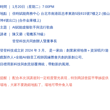
時間 ｜ 1
月20日（星期二）7:00PM
地點 ｜
倍時賦能商務中心 台北市南港區忠孝東路5段815號7樓之2 (後山
埤4號出口) (合作金庫樓上)
主題 ｜ AI賦能虛擬歌手與流行歌曲
講者 ｜ 陳又榮（電機系78級）
登登科技共同創辦人暨董事長
登登科技成立於 2024 年 3 月。 是一家由：創業家掃地僧＋資深唱片/遊
戲製作人+全能AI/錄音工程師因緣際會共創的新創公司。
目標用新科技與創意顛覆傳統，帶動新的風潮。
提醒 ｜ 配合本次演講達到一定程度聲光表現，特別商請曾茹平學姊提供
場地，大家不要跑錯地點了。場地可帶外食入場