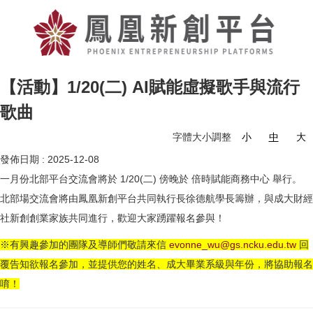
【活動】1/20(二) AI賦能虛擬歌手與流行
歌曲
字體大小調整
小
中
大
發佈日期 :
2025-12-08
一月份北部平台交流會將於 1/20(二) 傍晚於 倍時賦能商務中心 舉行。
北部場交流會將由鳳凰新創平台共同執行長徐德航學長籌辦，與成大財經
社新創創業家族共同進行，歡迎大家踴躍報名參與！
※有興趣參加的團隊及導師們敬請來信
evonne_wu@gs.ncku.edu.tw
回
覆告知欲報名參加，並提供您的姓名、成大畢業系級與年份，將協助報名
唷！